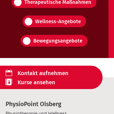
Therapeutische Maßnahmen
Wellness-Angebote
Bewegungsangebote

Kontakt aufnehmen

Kurse ansehen
PhysioPoint Olsberg
Physiotherapie und Wellness